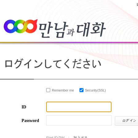
Remember me
Security(SSL)
ID
Password