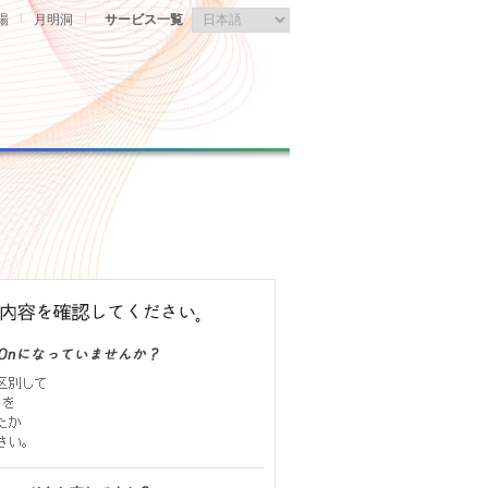
|
|
場
月明洞
サービス一覧