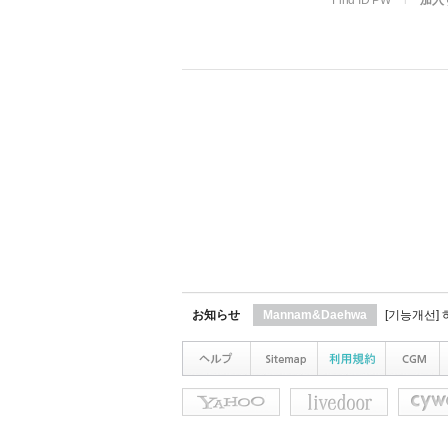
Find ID PW
l
加入
お知らせ
Mannam&Daehwa
[기능개선]