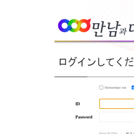
Remember me
ID
Password