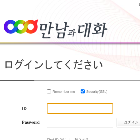
Remember me
Security(SSL)
ID
Password