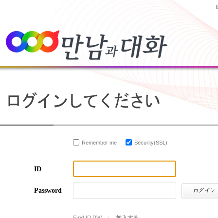
Remember me
Security(SSL)
ID
Password