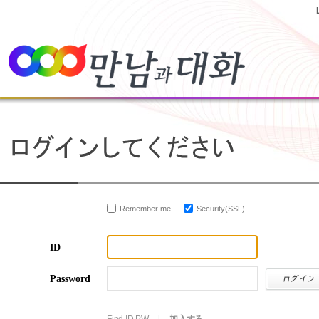
Remember me
Security(SSL)
ID
Password