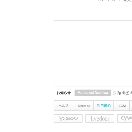
Find ID PW
l
加入
お知らせ
Mannam&Daehwa
[기능개선]