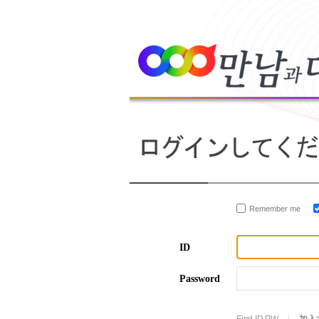
Remember me
ID
Password