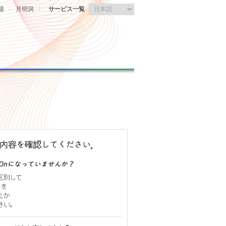
|
|
場
月明洞
サービス一覧