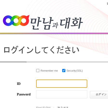
Remember me
Security(SSL)
ID
Password