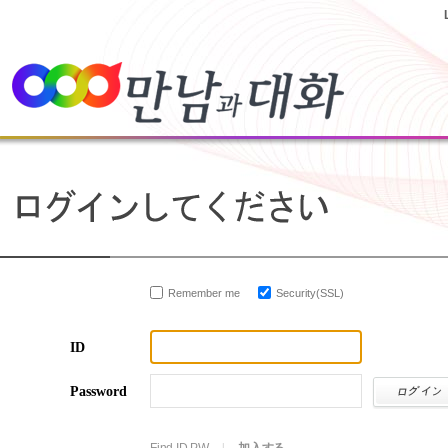
Remember me
Security(SSL)
ID
Password