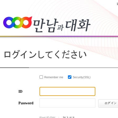
Remember me
Security(SSL)
ID
Password