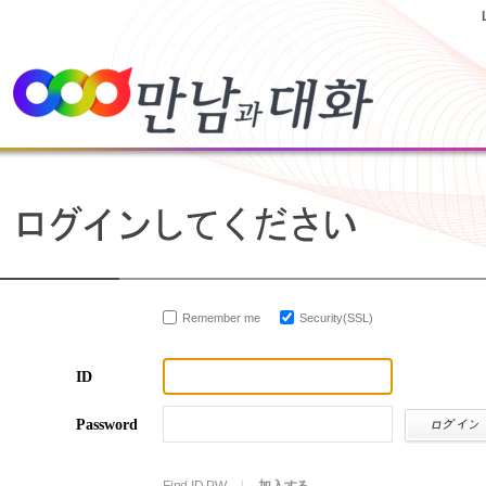
Remember me
Security(SSL)
ID
Password