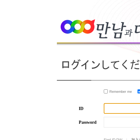
Remember me
ID
Password