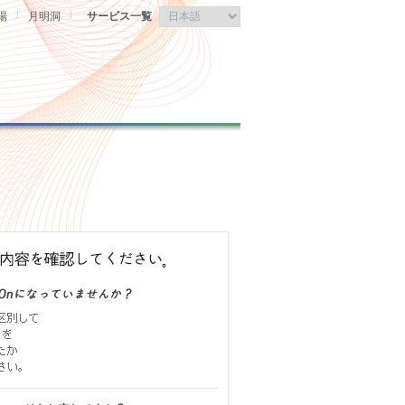
|
|
場
月明洞
サービス一覧