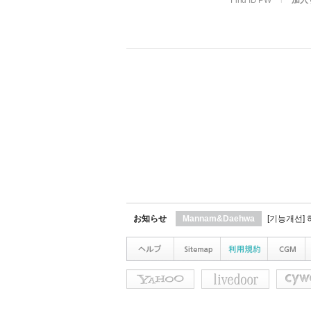
Find ID PW
l
加入
お知らせ
Mannam&Daehwa
[기능개선]