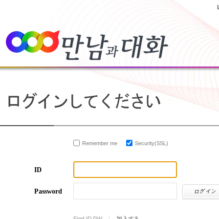
Remember me
Security(SSL)
ID
Password