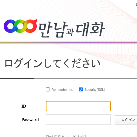
Remember me
Security(SSL)
ID
Password