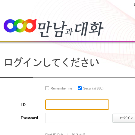
Remember me
Security(SSL)
ID
Password