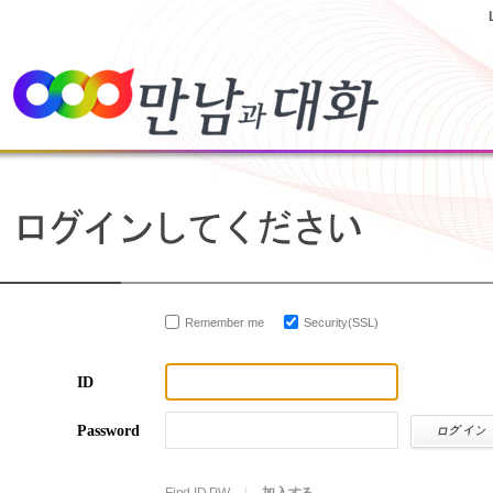
Remember me
Security(SSL)
ID
Password