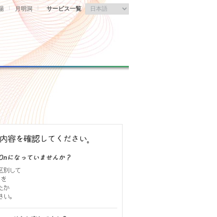
|
|
場
月明洞
サービス一覧