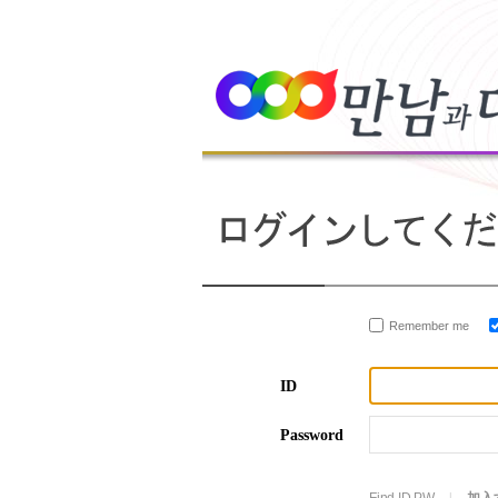
Remember me
ID
Password