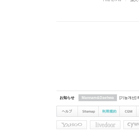
Find ID PW
l
加入
お知らせ
Mannam&Daehwa
[기능개선]