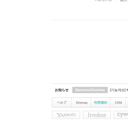
Find ID PW
l
加入
お知らせ
Mannam&Daehwa
[기능개선]