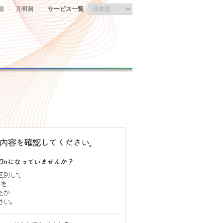
|
|
場
月明洞
サービス一覧