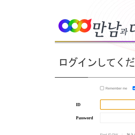
Remember me
ID
Password