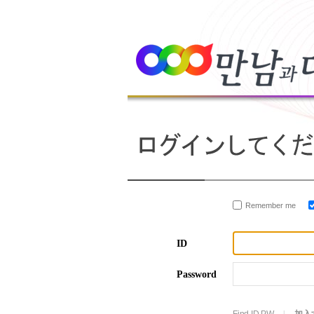
Remember me
ID
Password