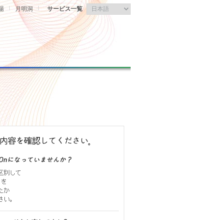
|
|
場
月明洞
サービス一覧