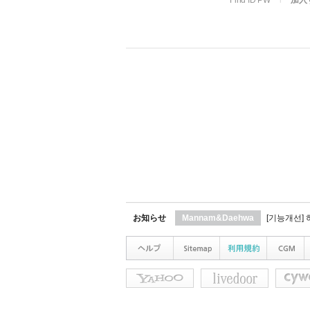
Find ID PW
l
加入
お知らせ
Mannam&Daehwa
[기능개선]