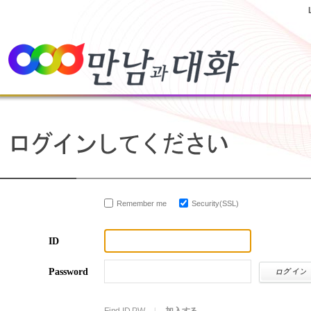
Remember me
Security(SSL)
ID
Password