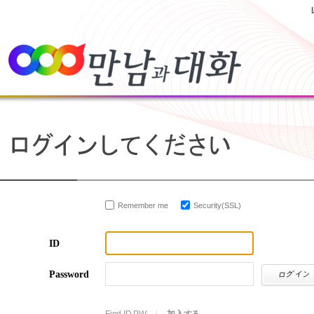
Remember me
Security(SSL)
ID
Password