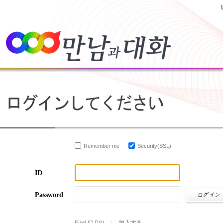
Remember me
Security(SSL)
ID
Password