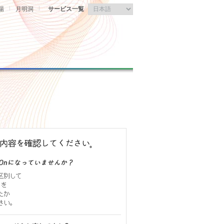
|
|
場
月明洞
サービス一覧