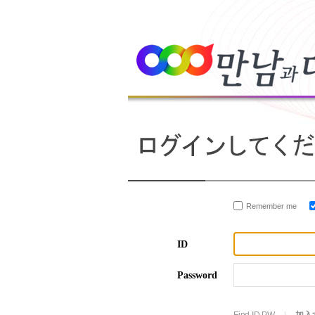
Remember me
ID
Password