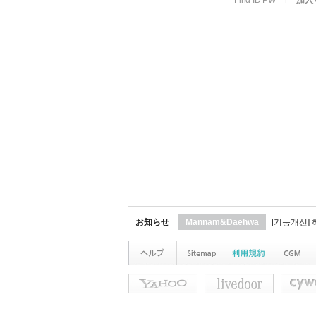
Find ID PW
l
加入
お知らせ
Mannam&Daehwa
[기능개선]