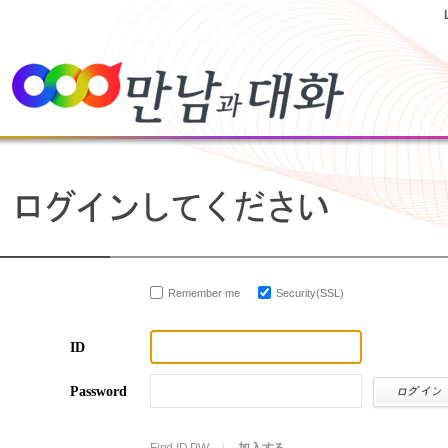
Remember me
Security(SSL)
ID
Password