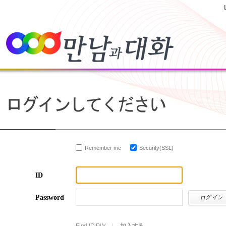
Remember me
Security(SSL)
ID
Password