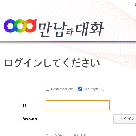
Remember me
Security(SSL)
ID
Password