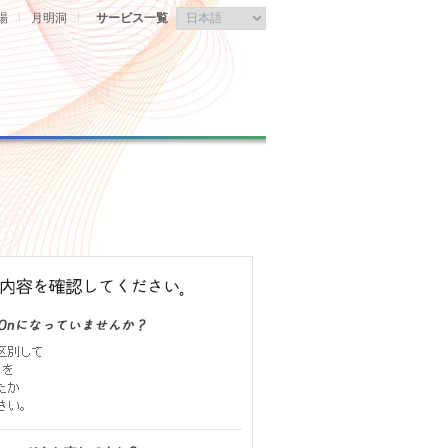
|
|
場
月明洞
サービス一覧