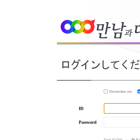
Remember me
ID
Password