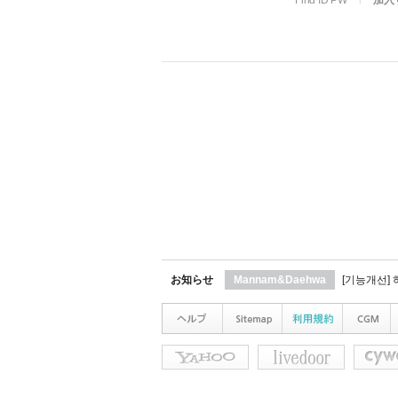
Find ID PW
l
加入
お知らせ
Mannam&Daehwa
[기능개선]