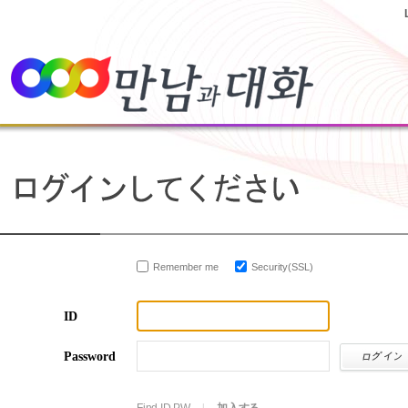
Remember me
Security(SSL)
ID
Password