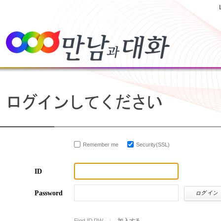
Remember me
Security(SSL)
ID
Password