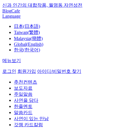
신과 인간의 대합작품, 월명동 자연성전
Blog
Cafe
Language
日本(日本語)
Taiwan(繁體)
Malaysia(簡體)
Global(English)
한국(한국어)
메뉴보기
로그인
회원가입
아이디/비밀번호 찾기
추천컨텐츠
보도자료
주일말씀
사연을 담다
한줄멘토
말씀카드
사연이 있는 만남
갓잼 카드칼럼