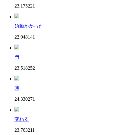
23,175
22
1
始動かかった
22,948
14
1
門
23,518
25
2
時
24,330
27
1
変わる
23,763
21
1