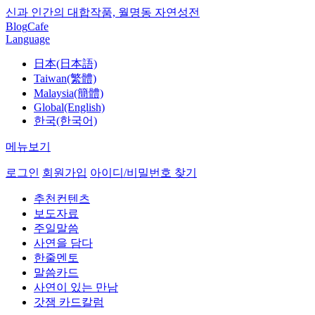
신과 인간의 대합작품, 월명동 자연성전
Blog
Cafe
Language
日本(日本語)
Taiwan(繁體)
Malaysia(簡體)
Global(English)
한국(한국어)
메뉴보기
로그인
회원가입
아이디/비밀번호 찾기
추천컨텐츠
보도자료
주일말씀
사연을 담다
한줄멘토
말씀카드
사연이 있는 만남
갓잼 카드칼럼