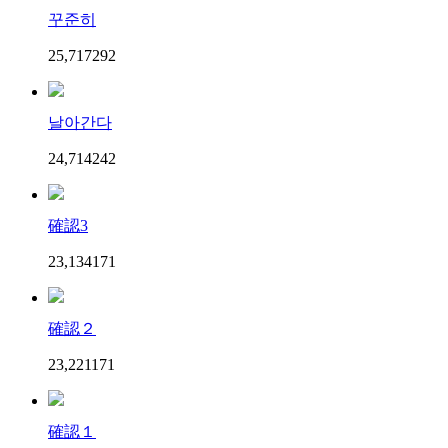
꾸준히
25,717
29
2
날아간다
24,714
24
2
確認3
23,134
17
1
確認２
23,221
17
1
確認１