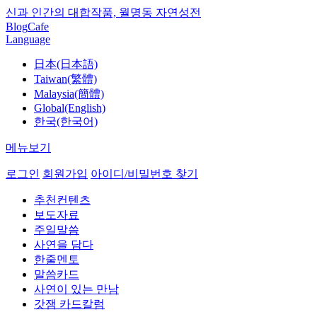
신과 인간의 대합작품, 월명동 자연성전
Blog
Cafe
Language
日本(日本語)
Taiwan(繁體)
Malaysia(簡體)
Global(English)
한국(한국어)
메뉴보기
로그인
회원가입
아이디/비밀번호 찾기
추천컨텐츠
보도자료
주일말씀
사연을 담다
한줄멘토
말씀카드
사연이 있는 만남
갓잼 카드칼럼