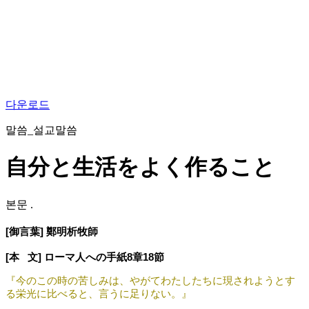
다운로드
말씀_설교말씀
自分と生活をよく作ること
본문
.
[御言葉] 鄭明析牧師 
[本   文]
ローマ人への手紙8章18節
『今のこの時の苦しみは、やがてわたしたちに現されようとす
る栄光に比べると、言うに足りない。』