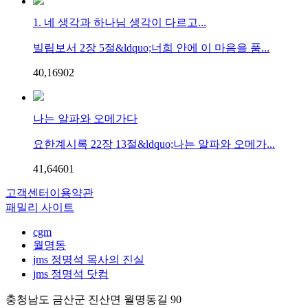
1. 네 생각과 하나님 생각이 다르고...
빌립보서 2장 5절&ldquo;너희 안에 이 마음을 품...
40,169
0
2
나는 알파와 오메가다
요한계시록 22장 13절&ldquo;나는 알파와 오메가...
41,646
0
1
고객센터
이용약관
패밀리 사이트
cgm
월명동
jms 정명석 목사의 진실
jms 정명석 닷컴
충청남도 금산군 진산면 월명동길 90