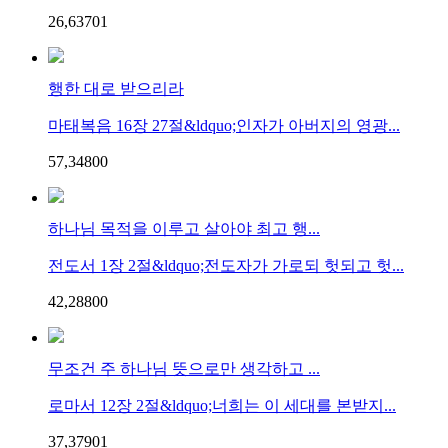
26,637
0
1
행한 대로 받으리라
마태복음 16장 27절&ldquo;인자가 아버지의 영광...
57,348
0
0
하나님 목적을 이루고 살아야 최고 행...
전도서 1장 2절&ldquo;전도자가 가로되 헛되고 헛...
42,288
0
0
무조건 주 하나님 뜻으로만 생각하고 ...
로마서 12장 2절&ldquo;너희는 이 세대를 본받지...
37,379
0
1