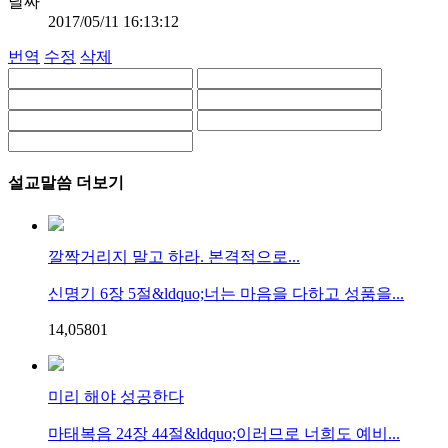
날짜
2017/05/11 16:13:12
번역
수정
삭제
설교말씀 더보기
깔짝거리지 말고 하라. 본격적으로...
신명기 6장 5절&ldquo;너는 마음을 다하고 성품을...
14,058
0
1
미리 해야 성공한다
마태복음 24장 44절&ldquo;이러므로 너희도 예비...