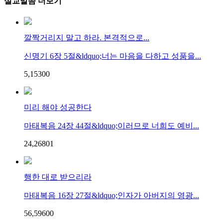
설교말씀 더보기
깔짝거리지 말고 하라. 본격적으로...
신명기 6장 5절&ldquo;너는 마음을 다하고 성품을...
5,153
0
0
미리 해야 성공한다
마태복음 24장 44절&ldquo;이러므로 너희도 예비...
24,268
0
1
행한 대로 받으리라
마태복음 16장 27절&ldquo;인자가 아버지의 영광...
56,596
0
0