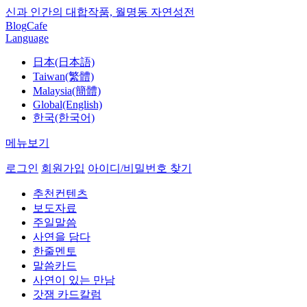
신과 인간의 대합작품, 월명동 자연성전
Blog
Cafe
Language
日本(日本語)
Taiwan(繁體)
Malaysia(簡體)
Global(English)
한국(한국어)
메뉴보기
로그인
회원가입
아이디/비밀번호 찾기
추천컨텐츠
보도자료
주일말씀
사연을 담다
한줄멘토
말씀카드
사연이 있는 만남
갓잼 카드칼럼