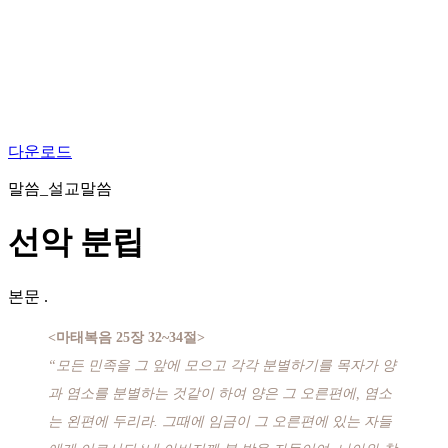
다운로드
말씀_설교말씀
선악 분립
본문
.
<마태복음 25장 32~34절>
“모든 민족을 그 앞에 모으고 각각 분별하기를 목자가 양
과 염소를 분별하는 것같이 하여 양은 그 오른편에, 염소
는 왼편에 두리라. 그때에 임금이 그 오른편에 있는 자들