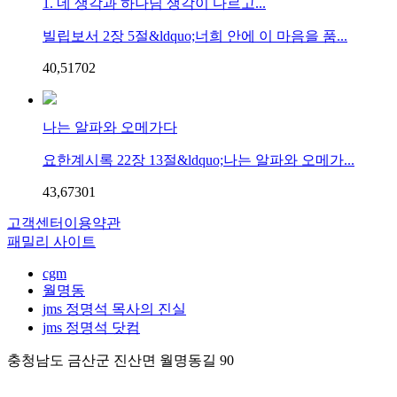
1. 네 생각과 하나님 생각이 다르고...
빌립보서 2장 5절&ldquo;너희 안에 이 마음을 품...
40,517
0
2
나는 알파와 오메가다
요한계시록 22장 13절&ldquo;나는 알파와 오메가...
43,673
0
1
고객센터
이용약관
패밀리 사이트
cgm
월명동
jms 정명석 목사의 진실
jms 정명석 닷컴
충청남도 금산군 진산면 월명동길 90