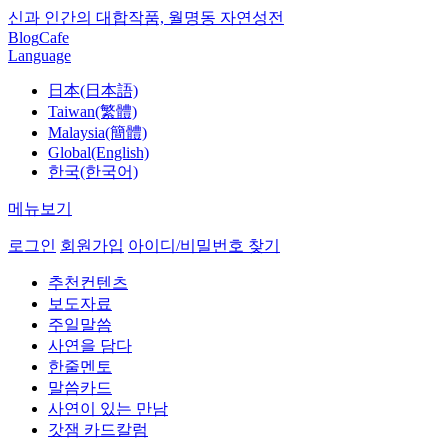
신과 인간의 대합작품, 월명동 자연성전
Blog
Cafe
Language
日本(日本語)
Taiwan(繁體)
Malaysia(簡體)
Global(English)
한국(한국어)
메뉴보기
로그인
회원가입
아이디/비밀번호 찾기
추천컨텐츠
보도자료
주일말씀
사연을 담다
한줄멘토
말씀카드
사연이 있는 만남
갓잼 카드칼럼