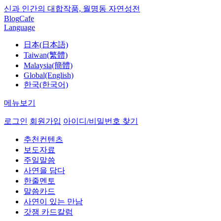
신과 인간의 대합작품, 월명동 자연성전
Blog
Cafe
Language
日本(日本語)
Taiwan(繁體)
Malaysia(簡體)
Global(English)
한국(한국어)
메뉴보기
로그인
회원가입
아이디/비밀번호 찾기
추천컨텐츠
보도자료
주일말씀
사연을 담다
한줄멘토
말씀카드
사연이 있는 만남
갓잼 카드칼럼