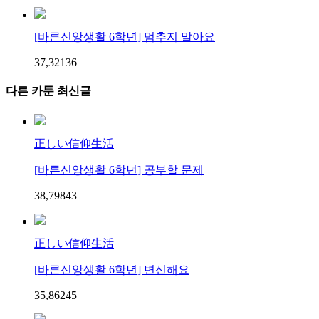
[바른신앙생활 6학년] 멈추지 말아요
37,321
3
6
다른 카툰 최신글
正しい信仰生活
[바른신앙생활 6학년] 공부할 문제
38,798
4
3
正しい信仰生活
[바른신앙생활 6학년] 변신해요
35,862
4
5