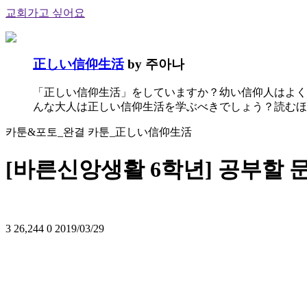
교회가고 싶어요
正しい信仰生活
by 주아나
「正しい信仰生活」をしていますか？幼い信仰人はよく
んな大人は正しい信仰生活を学ぶべきでしょう？読むほ
카툰&포토_완결 카툰_正しい信仰生活
[바른신앙생활 6학년] 공부할 
3
26,244
0
2019/03/29