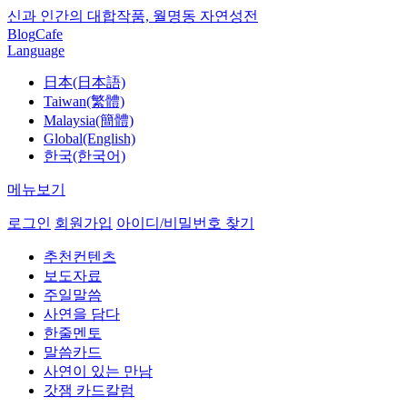
신과 인간의 대합작품, 월명동 자연성전
Blog
Cafe
Language
日本(日本語)
Taiwan(繁體)
Malaysia(簡體)
Global(English)
한국(한국어)
메뉴보기
로그인
회원가입
아이디/비밀번호 찾기
추천컨텐츠
보도자료
주일말씀
사연을 담다
한줄멘토
말씀카드
사연이 있는 만남
갓잼 카드칼럼