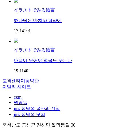
イラストでみる箴言
하나님은 마치 태평양에
17,141
0
1
イラストでみる箴言
마음이 웃어야 얼굴도 웃는다
19,114
0
2
고객센터
이용약관
패밀리 사이트
cgm
월명동
jms 정명석 목사의 진실
jms 정명석 닷컴
충청남도 금산군 진산면 월명동길 90