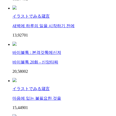
イラストでみる箴言
새벽에 하루의 일을 시작하기 전에
13,927
0
1
바이블톡 : 본격갓톡메신져
바이블톡 20화 - 신앙타짜
20,580
0
2
イラストでみる箴言
마음에 있는 불필요한 것을
15,449
0
1