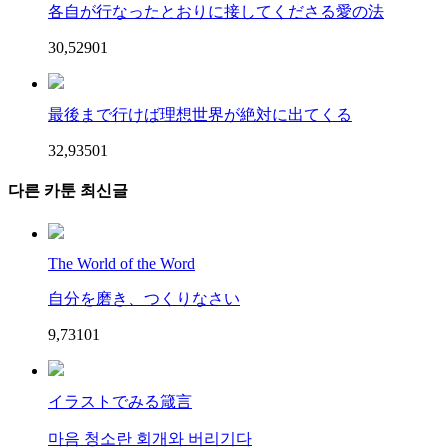
各自が行なったとおりに接してくださる愛の法
30,529
0
1
最後まで行けば理想世界が絶対に出てくる
32,935
0
1
다른 카툰 최신글
The World of the Word
自分を磨き、つくりなさい
9,731
0
1
イラストでみる箴言
마음 청소란 회개와 버리기다