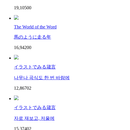
19,105
0
0
The World of the Word
馬のように走る年
16,942
0
0
イラストでみる箴言
나무나 곡식도 한 번 바람에
12,867
0
2
イラストでみる箴言
자로 재보고, 저울에
15,374
0
2