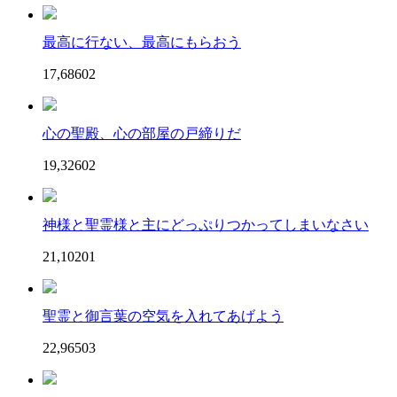
最高に行ない、最高にもらおう
17,686
0
2
心の聖殿、心の部屋の戸締りだ
19,326
0
2
神様と聖霊様と主にどっぷりつかってしまいなさい
21,102
0
1
聖霊と御言葉の空気を入れてあげよう
22,965
0
3