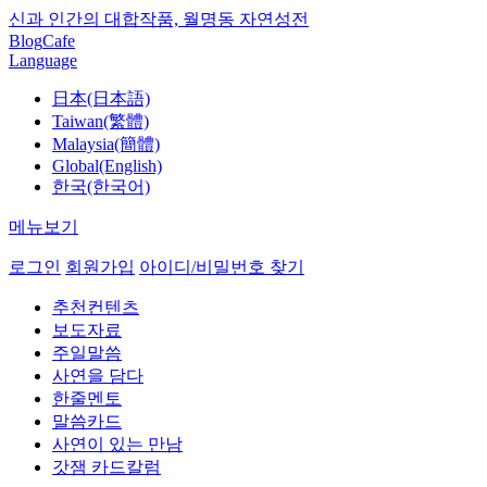
신과 인간의 대합작품, 월명동 자연성전
Blog
Cafe
Language
日本(日本語)
Taiwan(繁體)
Malaysia(簡體)
Global(English)
한국(한국어)
메뉴보기
로그인
회원가입
아이디/비밀번호 찾기
추천컨텐츠
보도자료
주일말씀
사연을 담다
한줄멘토
말씀카드
사연이 있는 만남
갓잼 카드칼럼