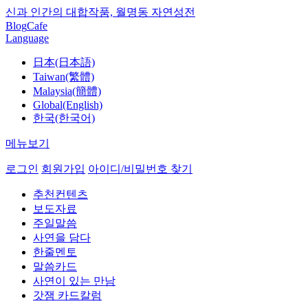
신과 인간의 대합작품, 월명동 자연성전
Blog
Cafe
Language
日本(日本語)
Taiwan(繁體)
Malaysia(簡體)
Global(English)
한국(한국어)
메뉴보기
로그인
회원가입
아이디/비밀번호 찾기
추천컨텐츠
보도자료
주일말씀
사연을 담다
한줄멘토
말씀카드
사연이 있는 만남
갓잼 카드칼럼