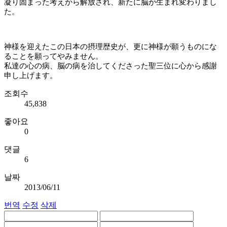
凝り固まった考えから解放され、新たに脳が生まれ変わりまし
た。
神様を迎えたこの日本の摂理歴史が、更に神様が願うものにな
ることを願ってやみません。
私達の心の病、脳の病を治してくださった聖三位に心から感謝
申し上げます。
조회수
45,838
좋아요
0
댓글
6
날짜
2013/06/11
번역
수정
삭제