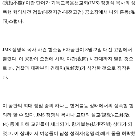
(抗拒不能)’이란 단어가 기독교복음선교회(JMS) 정명석 목사의 성
폭행 혐의사건 검찰(대전지검-대전고검) 공소장에서 나와 혼동(混
同)스럽다.
JMS 정명석 목사 사건 항소심 6차공판이 8월22일 대전 고법에서
열렸다. 이 공판이 오전에 시작, 야간(夜間) 시간대까지 열린 것으
로 봐, 검찰과 재판부의 견해차(見解差)가 심각한 것으로 짐작된
다.
이 공판의 최대 쟁점 중의 하나는 항거불능 상태에서의 성폭혐 혐
의라 할 수 있다. JMS 정명석 목사나 교단의 설교(說敎)-교화(敎
化) 등에 의해 교인들이 세뇌되어, 항거불능(抗拒不能) 상태가 되
었고, 이 상태에서 여성들이 남성 성직자(정명석)에게 몸을 허락했