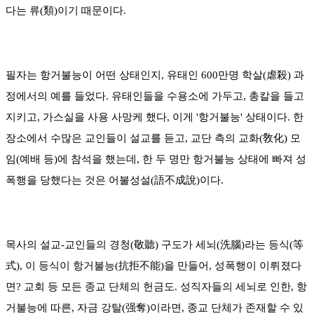
다는 류(類)이기 때문이다.
필자는 항거불능이 어떤 상태인지, 유태인 600만명 학살(虐殺) 과
정에서의 예를 들었다. 유태인들을 수용소에 가두고, 총칼을 들고
지키고, 가스실을 사용 사망케 했다, 이게 '항거불능' 상태이다. 한
장소에서 수많은 교인들이 설교를 듣고, 교단 측의 교화(敎化) 모
임(예배 등)에 참석을 했는데, 한 두 명만 항거불능 상태에 빠져 성
폭행을 당했다는 것은 어불성설(語不成說)이다.
목사의 설교-교인들의 경청(敬聽) 구도가 세뇌(洗腦)라는 등식(等
式), 이 등식이 항거불능(抗拒不能)을 만들어, 성폭행이 이뤼졌다
면? 교회 등 모든 종교 단체의 헌금도. 성직자들의 세뇌로 인한, 항
거불능에 따른, 자금 강탈(强奪)이라면, 종교 단체가 존재할 수 있