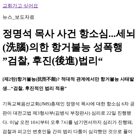
교회가고 싶어요
뉴스_보도자료
정명석 목사 사건 항소심...세뇌
(洗腦)의한 항거불능 성폭행
”검찰, 후진(後進)법리“
[제2탄]항거불능(抗拒不能)? 적대적 관계에서만 항거불능 사태발
생...“검찰, 후진적인 법리 적용”
기독교복음선교회(JMS)총재인 정명석 목사에 대한 항소심 6차 공
판이 대전고법 제3형사부(김병식 부장판사) 심리로 22일 진행됐
다. 이날 오전 10시부터 오후 7시를 넘기면서까지 심리가 진행돼,
검찰과 피고인 변호인들 간의 법리 다툼이 심각했던 것으로 풀이