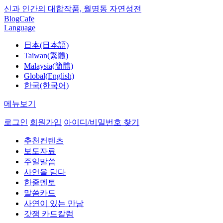
신과 인간의 대합작품, 월명동 자연성전
Blog
Cafe
Language
日本(日本語)
Taiwan(繁體)
Malaysia(簡體)
Global(English)
한국(한국어)
메뉴보기
로그인
회원가입
아이디/비밀번호 찾기
추천컨텐츠
보도자료
주일말씀
사연을 담다
한줄멘토
말씀카드
사연이 있는 만남
갓잼 카드칼럼