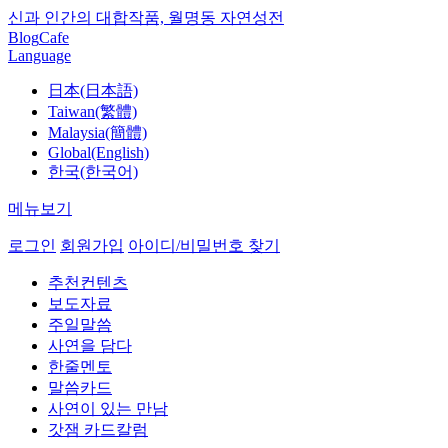
신과 인간의 대합작품, 월명동 자연성전
Blog
Cafe
Language
日本(日本語)
Taiwan(繁體)
Malaysia(簡體)
Global(English)
한국(한국어)
메뉴보기
로그인
회원가입
아이디/비밀번호 찾기
추천컨텐츠
보도자료
주일말씀
사연을 담다
한줄멘토
말씀카드
사연이 있는 만남
갓잼 카드칼럼