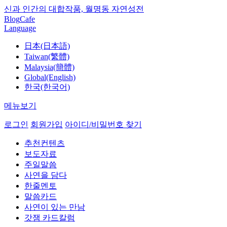
신과 인간의 대합작품, 월명동 자연성전
Blog
Cafe
Language
日本(日本語)
Taiwan(繁體)
Malaysia(簡體)
Global(English)
한국(한국어)
메뉴보기
로그인
회원가입
아이디/비밀번호 찾기
추천컨텐츠
보도자료
주일말씀
사연을 담다
한줄멘토
말씀카드
사연이 있는 만남
갓잼 카드칼럼