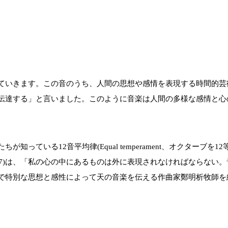
ていきます。この音のうち、人間の思想や感情を表現する時間的芸
伝達する」と言いました。このように音楽は人間の多様な感情と心
っている12音平均律(Equal temperament、オクターブ
n、1770-1827)は、「私の心の中にあるものは外に表現されなけれ
で特別な思想と感性によって天の音楽を伝える作曲家鄭明析牧師を