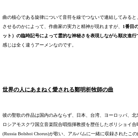
曲の核心である旋律について音符を線でつないで連結してみると
させるのかによって、作曲家の実力と精神が現れますが、
1番目
ット）の臨時記号によって霊的な神秘さを表現しながら順次進行
感じは全く違うアーメンなのです。
世界の人にあまねく愛される鄭明析牧師の曲
彼の聖歌の作品は国内のみならず、日本、台湾、ヨーロッパ、北米
ロシアモスクワ国立音楽院合唱指揮教授を歴任したボリショイ合唱団の3大指
(Russia Bolshoi Chorus)が歌い、アルバムに一緒に