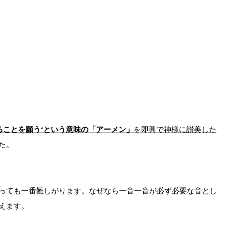
ることを願う
‘
という意味の「アーメン」
を即興で神様に讃美した
た。
っても一番難しがります。なぜなら一音一音が必ず必要な音とし
えます。