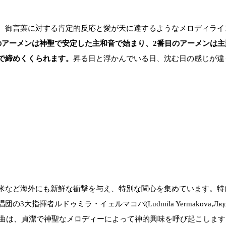
、御言葉に対する肯定的反応と愛が天に達するようなメロディライ
のアーメンは神聖で安定した主和音で始まり、2番目のアーメンは
で締めくくられます。
昇る日と浮かんでいる日、沈む日の感じが違
など海外にも新鮮な衝撃を与え、特別な関心を集めています。特に<霊
揮者ルドゥミラ・イェルマコバ(Ludmila Yermakova,Люд
収録されたこの曲は、貞潔で神聖なメロディーによって神的興味を呼び起こしま