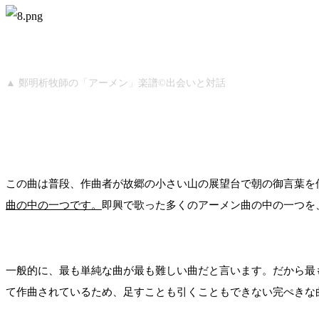
▲ 鄭明析牧師の「アーメン」楽譜©出会いと対話
この曲は普段、作曲者が故郷の小さい山の展望台で朝の御言葉を
曲の中の一つです。
即興で歌った多くのアーメン曲の中の一つを
一般的に、最も単純な曲が最も難しい曲だと言います。だから最
て作曲されているため、足すことも引くこともできない完ぺきな