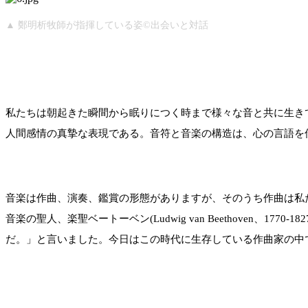
▲ 鄭明析牧師が指揮している姿©出会いと対話
私たちは朝起きた瞬間から眠りにつく時まで様々な音と共に生き
人間感情の真摯な表現である。音符と音楽の構造は、心の言語を
音楽は作曲、演奏、鑑賞の形態がありますが、そのうち作曲は私たちが知
音楽の聖人、楽聖ベートーベン(Ludwig van Beethove
だ。」と言いました。今日はこの時代に生存している作曲家の中