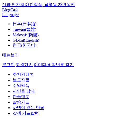
신과 인간의 대합작품, 월명동 자연성전
Blog
Cafe
Language
日本(日本語)
Taiwan(繁體)
Malaysia(簡體)
Global(English)
한국(한국어)
메뉴보기
로그인
회원가입
아이디/비밀번호 찾기
추천컨텐츠
보도자료
주일말씀
사연을 담다
한줄멘토
말씀카드
사연이 있는 만남
갓잼 카드칼럼