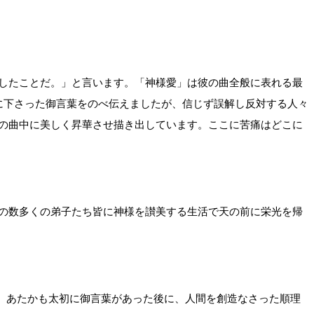
したことだ。」と言います。「神様愛」は彼の曲全般に表れる最
に下さった御言葉をのべ伝えましたが、信じず誤解し反対する人々
の曲中に美しく昇華させ描き出しています。ここに苦痛はどこに
の数多くの弟子たち皆に神様を讃美する生活で天の前に栄光を帰
業方式は、あたかも太初に御言葉があった後に、人間を創造なさった順理