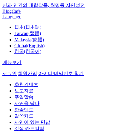
신과 인간의 대합작품, 월명동 자연성전
Blog
Cafe
Language
日本(日本語)
Taiwan(繁體)
Malaysia(簡體)
Global(English)
한국(한국어)
메뉴보기
로그인
회원가입
아이디/비밀번호 찾기
추천컨텐츠
보도자료
주일말씀
사연을 담다
한줄멘토
말씀카드
사연이 있는 만남
갓잼 카드칼럼