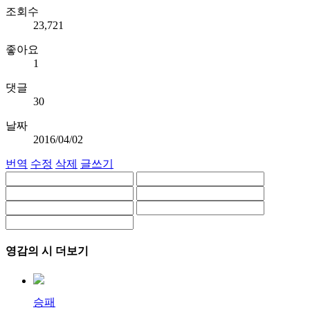
조회수
23,721
좋아요
1
댓글
30
날짜
2016/04/02
번역
수정
삭제
글쓰기
영감의 시 더보기
승패