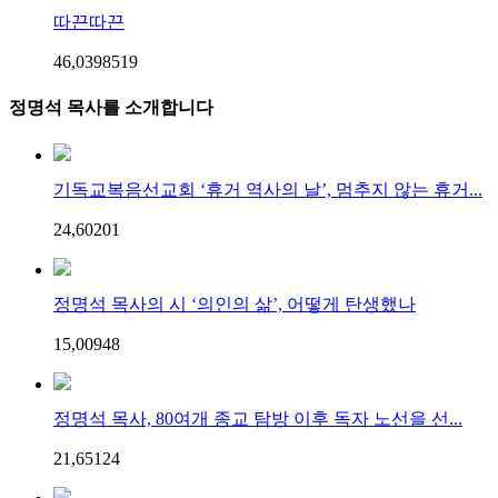
따끈따끈
46,039
85
19
정명석 목사를 소개합니다
기독교복음선교회 ‘휴거 역사의 날’, 멈추지 않는 휴거...
24,602
0
1
정명석 목사의 시 ‘의인의 삶’, 어떻게 탄생했나
15,009
4
8
정명석 목사, 80여개 종교 탐방 이후 독자 노선을 선...
21,651
2
4