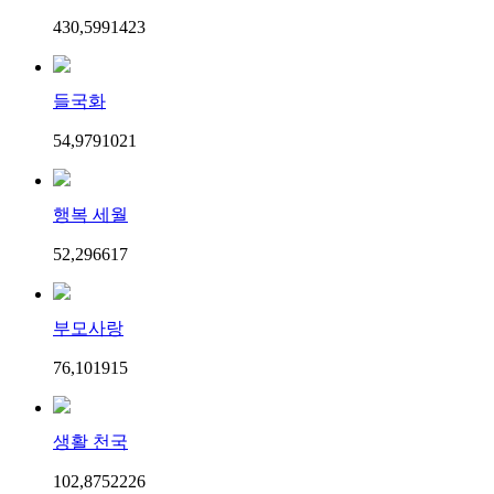
430,599
14
23
들국화
54,979
10
21
행복 세월
52,296
6
17
부모사랑
76,101
9
15
생활 천국
102,875
22
26