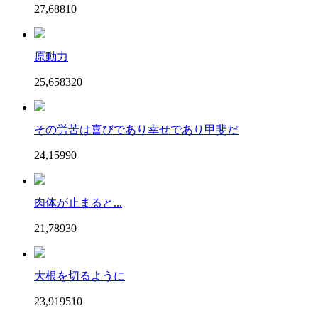
27,688
1
0
原動力
25,658
32
0
その労苦は喜びであり幸せであり甲斐だ
24,159
9
0
肉体が止まると...
21,789
3
0
大根を切るように
23,919
51
0