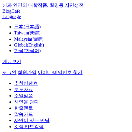
신과 인간의 대합작품, 월명동 자연성전
Blog
Cafe
Language
日本(日本語)
Taiwan(繁體)
Malaysia(簡體)
Global(English)
한국(한국어)
메뉴보기
로그인
회원가입
아이디/비밀번호 찾기
추천컨텐츠
보도자료
주일말씀
사연을 담다
한줄멘토
말씀카드
사연이 있는 만남
갓잼 카드칼럼