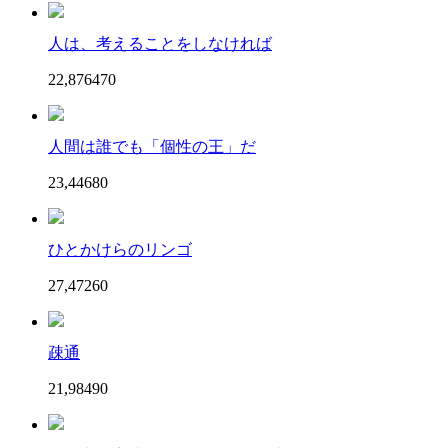
人は、考えることをしなければ
22,876
47
0
人間は誰でも「個性の王」だ
23,446
8
0
ひとかけらのリンゴ
27,472
6
0
疎通
21,984
9
0