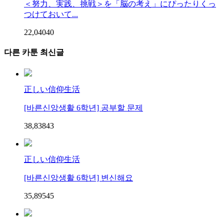
＜努力、実践、挑戦＞を「脳の考え」にぴったりくっ
つけておいて...
22,040
4
0
다른 카툰 최신글
正しい信仰生活
[바른신앙생활 6학년] 공부할 문제
38,838
4
3
正しい信仰生活
[바른신앙생활 6학년] 변신해요
35,895
4
5