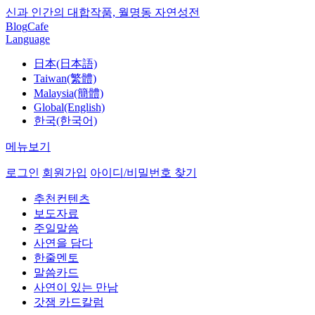
신과 인간의 대합작품, 월명동 자연성전
Blog
Cafe
Language
日本(日本語)
Taiwan(繁體)
Malaysia(簡體)
Global(English)
한국(한국어)
메뉴보기
로그인
회원가입
아이디/비밀번호 찾기
추천컨텐츠
보도자료
주일말씀
사연을 담다
한줄멘토
말씀카드
사연이 있는 만남
갓잼 카드칼럼