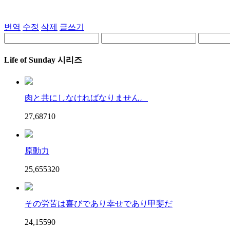
번역
수정
삭제
글쓰기
Life of Sunday 시리즈
肉と共にしなければなりません。
27,687
1
0
原動力
25,655
32
0
その労苦は喜びであり幸せであり甲斐だ
24,155
9
0