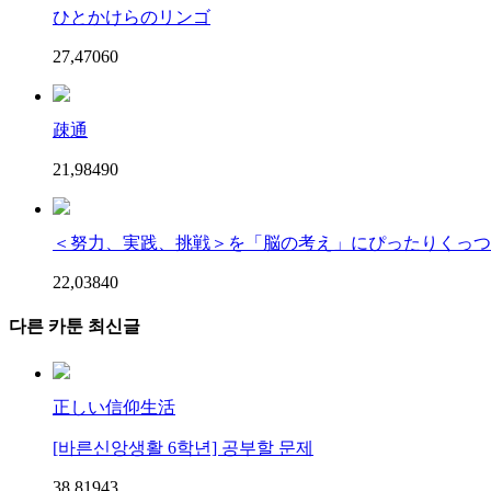
ひとかけらのリンゴ
27,470
6
0
疎通
21,984
9
0
＜努力、実践、挑戦＞を「脳の考え」にぴったりくっつけ
22,038
4
0
다른 카툰 최신글
正しい信仰生活
[바른신앙생활 6학년] 공부할 문제
38,819
4
3