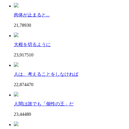
肉体が止まると...
21,789
3
0
大根を切るように
23,917
51
0
人は、考えることをしなければ
22,874
47
0
人間は誰でも「個性の王」だ
23,444
8
0