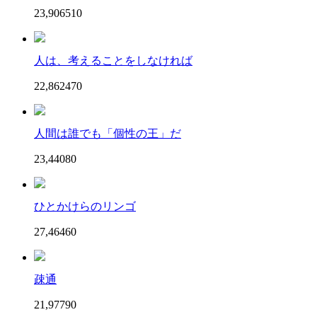
23,906
51
0
人は、考えることをしなければ
22,862
47
0
人間は誰でも「個性の王」だ
23,440
8
0
ひとかけらのリンゴ
27,464
6
0
疎通
21,977
9
0