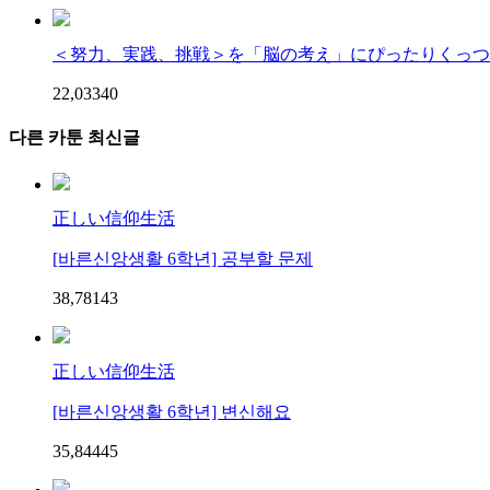
＜努力、実践、挑戦＞を「脳の考え」にぴったりくっつけ
22,033
4
0
다른 카툰 최신글
正しい信仰生活
[바른신앙생활 6학년] 공부할 문제
38,781
4
3
正しい信仰生活
[바른신앙생활 6학년] 변신해요
35,844
4
5