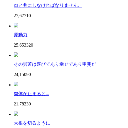
肉と共にしなければなりません。
27,677
1
0
原動力
25,653
32
0
その労苦は喜びであり幸せであり甲斐だ
24,150
9
0
肉体が止まると...
21,782
3
0
大根を切るように