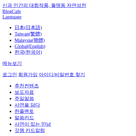
신과 인간의 대합작품, 월명동 자연성전
Blog
Cafe
Language
日本(日本語)
Taiwan(繁體)
Malaysia(簡體)
Global(English)
한국(한국어)
메뉴보기
로그인
회원가입
아이디/비밀번호 찾기
추천컨텐츠
보도자료
주일말씀
사연을 담다
한줄멘토
말씀카드
사연이 있는 만남
갓잼 카드칼럼