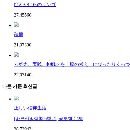
ひとかけらのリンゴ
27,455
6
0
疎通
21,973
9
0
＜努力、実践、挑戦＞を「脳の考え」にぴったりくっつけ
22,031
4
0
다른 카툰 최신글
正しい信仰生活
[바른신앙생활 6학년] 공부할 문제
38,739
4
3