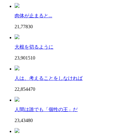
肉体が止まると...
21,778
3
0
大根を切るように
23,901
51
0
人は、考えることをしなければ
22,854
47
0
人間は誰でも「個性の王」だ
23,434
8
0