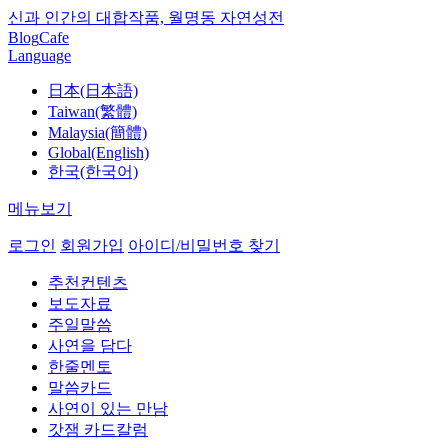
신과 인간의 대합작품, 월명동 자연성전
Blog
Cafe
Language
日本(日本語)
Taiwan(繁體)
Malaysia(簡體)
Global(English)
한국(한국어)
메뉴보기
로그인
회원가입
아이디/비밀번호 찾기
추천컨텐츠
보도자료
주일말씀
사연을 담다
한줄멘토
말씀카드
사연이 있는 만남
갓잼 카드칼럼