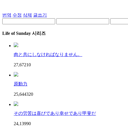
번역
수정
삭제
글쓰기
Life of Sunday 시리즈
肉と共にしなければなりません。
27,672
1
0
原動力
25,644
32
0
その労苦は喜びであり幸せであり甲斐だ
24,139
9
0