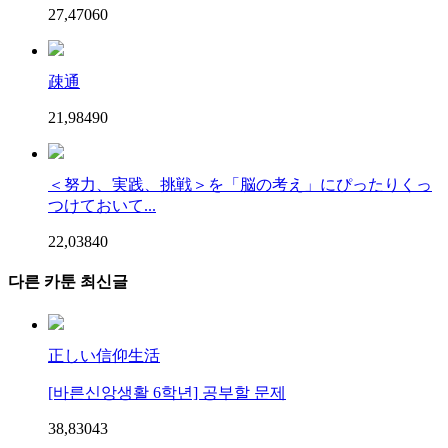
27,470
6
0
疎通
21,984
9
0
＜努力、実践、挑戦＞を「脳の考え」にぴったりくっ
つけておいて...
22,038
4
0
다른 카툰 최신글
正しい信仰生活
[바른신앙생활 6학년] 공부할 문제
38,830
4
3