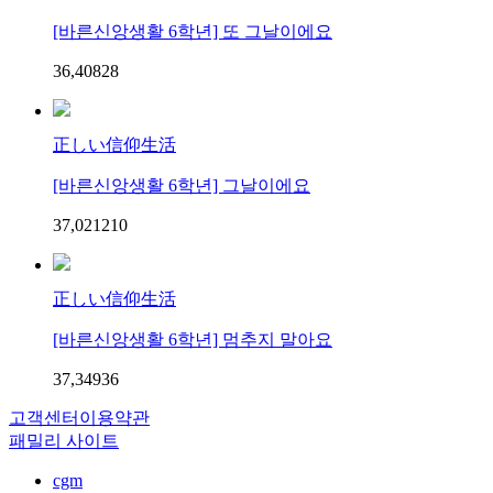
[바른신앙생활 6학년] 또 그날이에요
36,408
2
8
正しい信仰生活
[바른신앙생활 6학년] 그날이에요
37,021
2
10
正しい信仰生活
[바른신앙생활 6학년] 멈추지 말아요
37,349
3
6
고객센터
이용약관
패밀리 사이트
cgm