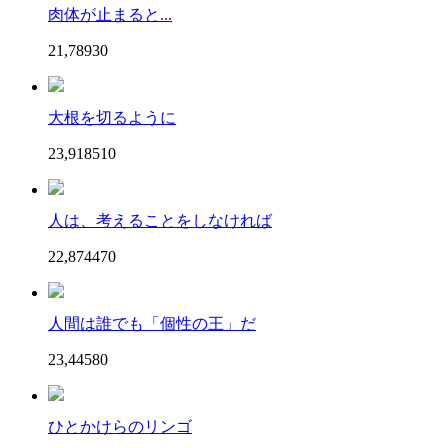
肉体が止まると...
21,789
3
0
大根を切るように
23,918
51
0
人は、考えることをしなければ
22,874
47
0
人間は誰でも「個性の王」だ
23,445
8
0
ひとかけらのリンゴ