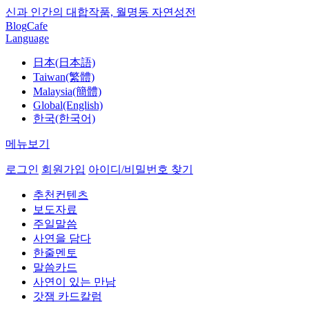
신과 인간의 대합작품, 월명동 자연성전
Blog
Cafe
Language
日本(日本語)
Taiwan(繁體)
Malaysia(簡體)
Global(English)
한국(한국어)
메뉴보기
로그인
회원가입
아이디/비밀번호 찾기
추천컨텐츠
보도자료
주일말씀
사연을 담다
한줄멘토
말씀카드
사연이 있는 만남
갓잼 카드칼럼