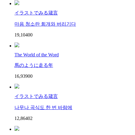
イラストでみる箴言
마음 청소란 회개와 버리기다
19,104
0
0
The World of the Word
馬のように走る年
16,939
0
0
イラストでみる箴言
나무나 곡식도 한 번 바람에
12,864
0
2