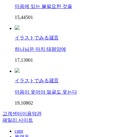
마음에 있는 불필요한 것을
15,445
0
1
イラストでみる箴言
하나님은 마치 태평양에
17,139
0
1
イラストでみる箴言
마음이 웃어야 얼굴도 웃는다
19,108
0
2
고객센터
이용약관
패밀리 사이트
cgm
월명동