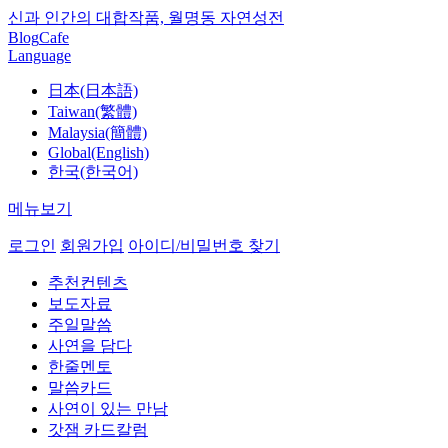
신과 인간의 대합작품, 월명동 자연성전
Blog
Cafe
Language
日本(日本語)
Taiwan(繁體)
Malaysia(簡體)
Global(English)
한국(한국어)
메뉴보기
로그인
회원가입
아이디/비밀번호 찾기
추천컨텐츠
보도자료
주일말씀
사연을 담다
한줄멘토
말씀카드
사연이 있는 만남
갓잼 카드칼럼