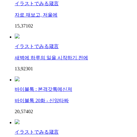
イラストでみる箴言
자로 재보고, 저울에
15,371
0
2
イラストでみる箴言
새벽에 하루의 일을 시작하기 전에
13,923
0
1
바이블톡 : 본격갓톡메신져
바이블톡 20화 - 신앙타짜
20,574
0
2
イラストでみる箴言