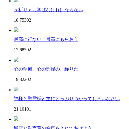
＜祈り＞も学ばなければならない
18,753
0
2
最高に行ない、最高にもらおう
17,685
0
2
心の聖殿、心の部屋の戸締りだ
19,322
0
2
神様と聖霊様と主にどっぷりつかってしまいなさい
21,101
0
1
聖霊と御言葉の空気を入れてあげよう