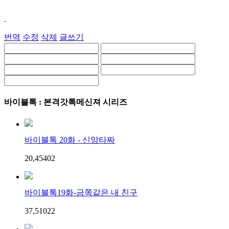
.
번역
수정
삭제
글쓰기
바이블톡 : 본격갓톡메신져 시리즈
바이블톡 20화 - 신앙타짜
20,454
0
2
바이블톡19화-금쪽같은 내 친구
37,510
2
2