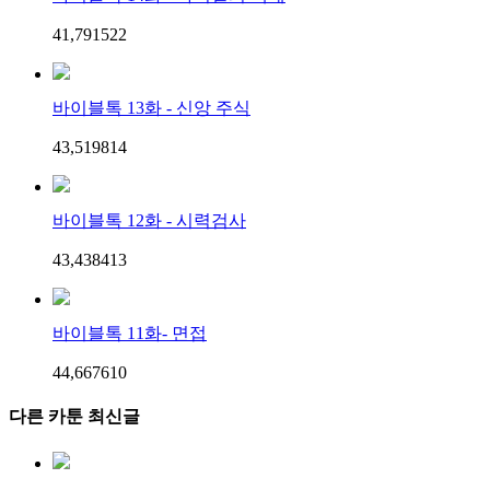
41,791
5
22
바이블톡 13화 - 신앙 주식
43,519
8
14
바이블톡 12화 - 시력검사
43,438
4
13
바이블톡 11화- 면접
44,667
6
10
다른 카툰 최신글