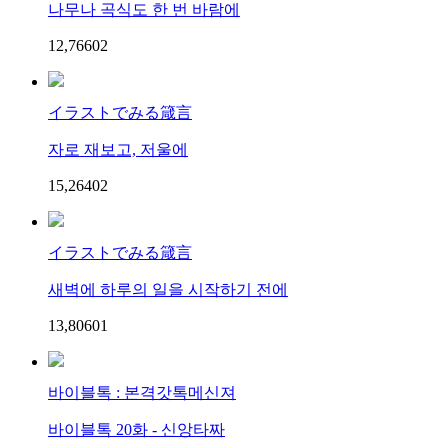
나무나 곡식도 한 번 바람에
12,766
0
2
イラストでみる箴言
자로 재보고, 저울에
15,264
0
2
イラストでみる箴言
새벽에 하루의 일을 시작하기 전에
13,806
0
1
바이블톡 : 본격갓톡메신져
바이블톡 20화 - 신앙타짜