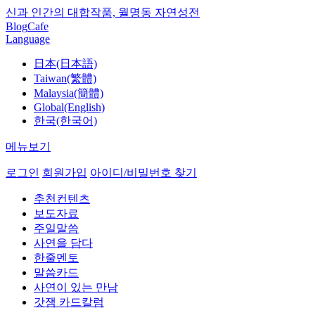
신과 인간의 대합작품, 월명동 자연성전
Blog
Cafe
Language
日本(日本語)
Taiwan(繁體)
Malaysia(簡體)
Global(English)
한국(한국어)
메뉴보기
로그인
회원가입
아이디/비밀번호 찾기
추천컨텐츠
보도자료
주일말씀
사연을 담다
한줄멘토
말씀카드
사연이 있는 만남
갓잼 카드칼럼