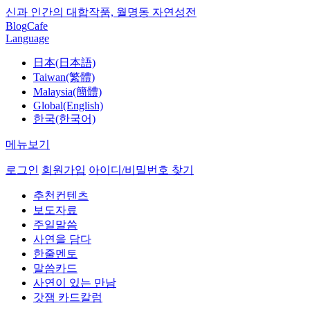
신과 인간의 대합작품, 월명동 자연성전
Blog
Cafe
Language
日本(日本語)
Taiwan(繁體)
Malaysia(簡體)
Global(English)
한국(한국어)
메뉴보기
로그인
회원가입
아이디/비밀번호 찾기
추천컨텐츠
보도자료
주일말씀
사연을 담다
한줄멘토
말씀카드
사연이 있는 만남
갓잼 카드칼럼