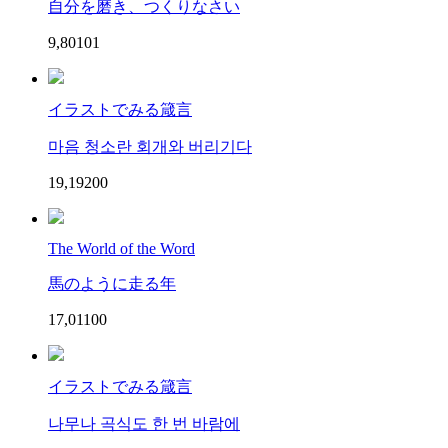
自分を磨き、つくりなさい
9,801
0
1
イラストでみる箴言
마음 청소란 회개와 버리기다
19,192
0
0
The World of the Word
馬のように走る年
17,011
0
0
イラストでみる箴言
나무나 곡식도 한 번 바람에