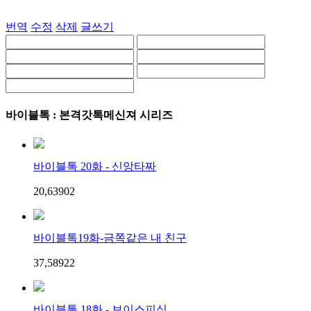
번역
수정
삭제
글쓰기
바이블톡 : 본격갓톡메신져 시리즈
바이블톡 20화 - 신앙타짜
20,639
0
2
바이블톡19화-금쪽같은 내 친구
37,589
2
2
바이블톡 18화 - 보이스피싱